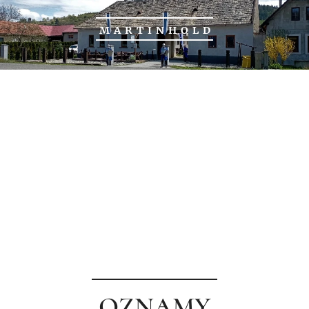
M A R T I N H O L D
~
OZNAMY