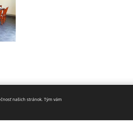
ečnosť našich stránok. Tým vám
)
6)