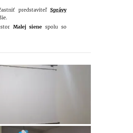
astniť predstaviteľ
Správy
ie.
estor
Malej siene
spolu so