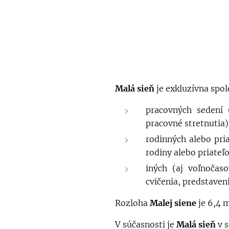
Malá sieň
je exkluzívna spo
pracovných sedení 
pracovné stretnutia)
rodinných alebo pri
rodiny alebo priateľo
iných (aj voľnočaso
cvičenia, predstaven
Rozloha
Malej siene
je 6,4 m
V súčasnosti je
Malá sieň
v s