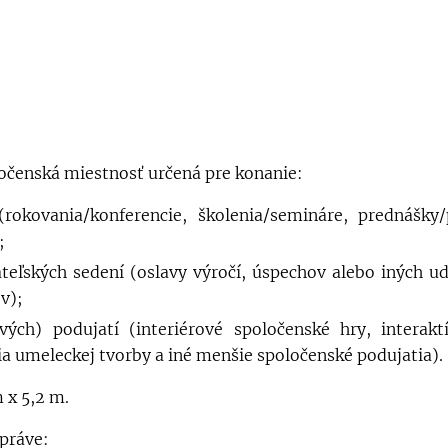
ločenská miestnosť určená pre konanie:
(rokovania/konferencie, školenia/semináre, prednášky
;
ateľských sedení (oslavy výročí, úspechov alebo iných u
v);
vých) podujatí (interiérové spoločenské hry, interak
ia umeleckej tvorby a iné menšie spoločenské podujatia).
 x 5,2 m.
práve: