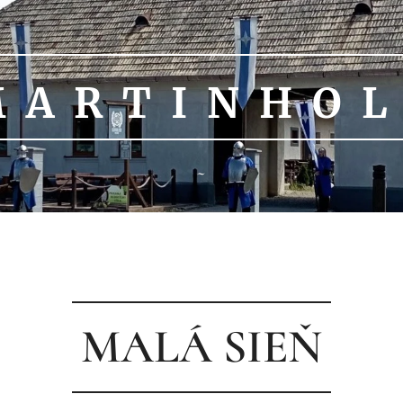
 A R T I N H O L
~
MALÁ SIEŇ