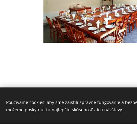
Martinhold
Používame cookies, aby sme zaistili správne fungovanie a bezp
Čerín 31, 974 01 Čerín (okr. Banská Bystrica
môžeme poskytnúť tú najlepšiu skúsenosť z ich návštevy.
Martinhold - všetky práva vyhradené (2020 - 202
Vytvorte si webové stránky zdarma!